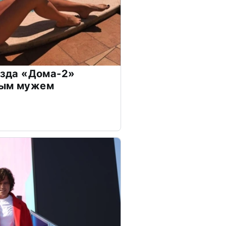
везда «Дома-2»
дым мужем