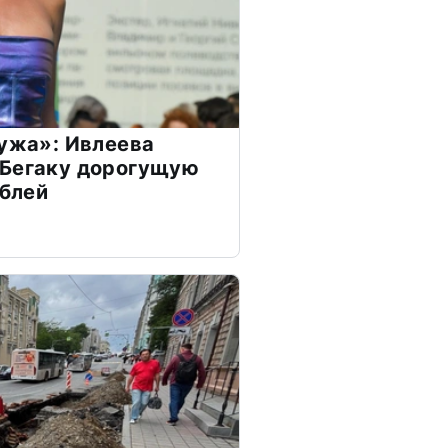
мужа»: Ивлеева
 Бегаку дорогущую
ублей