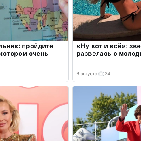
льник: пройдите
«Ну вот и всё»: з
 котором очень
развелась с моло
6 августа
24