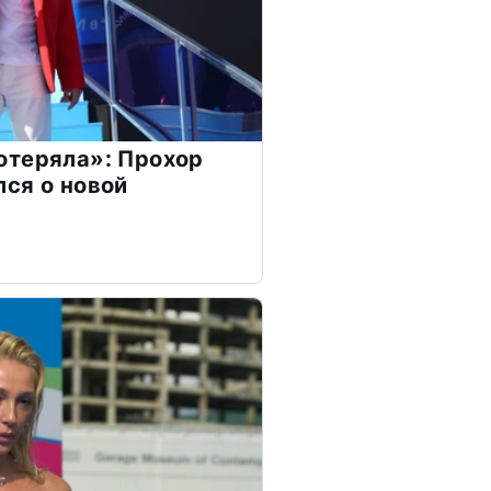
отеряла»: Прохор
ся о новой