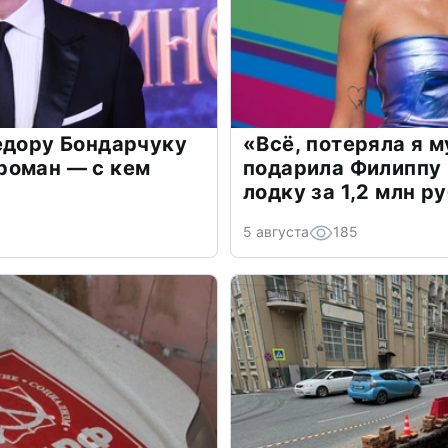
едору Бондарчуку
«Всё, потеряла я 
роман — с кем
подарила Филиппу
лодку за 1,2 млн р
5 августа
185