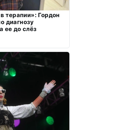
 в терапии»: Гордон
о диагнозу
а ее до слёз