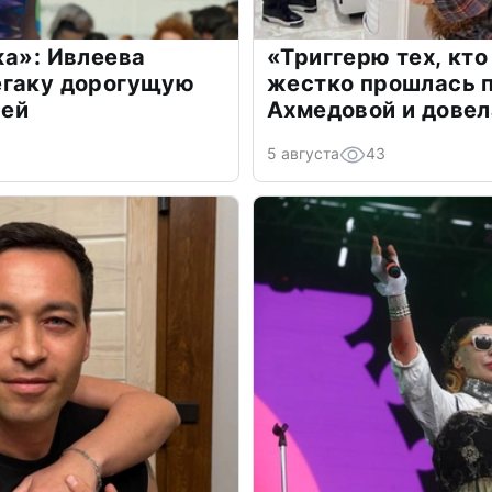
жа»: Ивлеева
«Триггерю тех, кто
егаку дорогущую
жестко прошлась п
лей
Ахмедовой и довел
5 августа
43