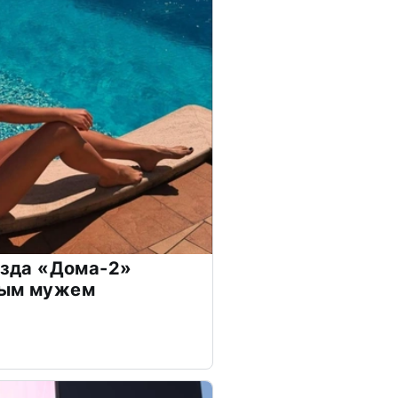
везда «Дома-2»
дым мужем