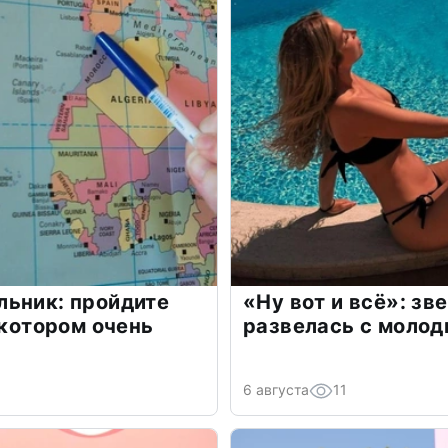
льник: пройдите
«Ну вот и всё»: з
 котором очень
развелась с моло
6 августа
11