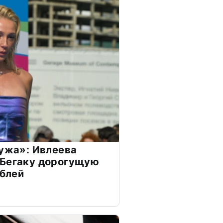
мужа»: Ивлеева
 Бегаку дорогущую
ублей