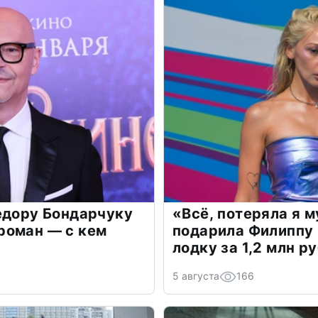
едору Бондарчуку
«Всё, потеряла я 
роман — с кем
подарила Филиппу
лодку за 1,2 млн р
5 августа
166