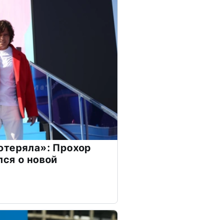
отеряла»: Прохор
ся о новой