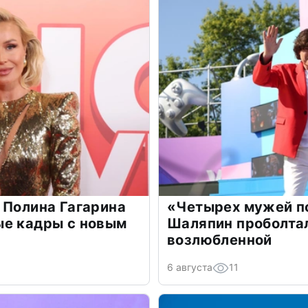
 Полина Гагарина
«Четырех мужей п
ые кадры с новым
Шаляпин проболтал
возлюбленной
6 августа
11