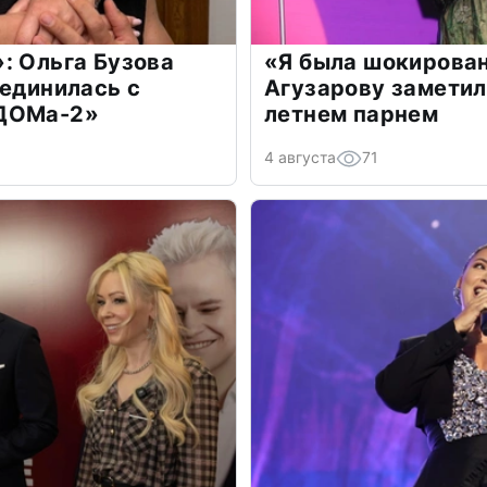
: Ольга Бузова
«Я была шокирова
оединилась с
Агузарову заметил
«ДОМа-2»
летнем парнем
4 августа
71