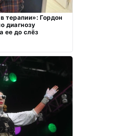
 в терапии»: Гордон
о диагнозу
а ее до слёз