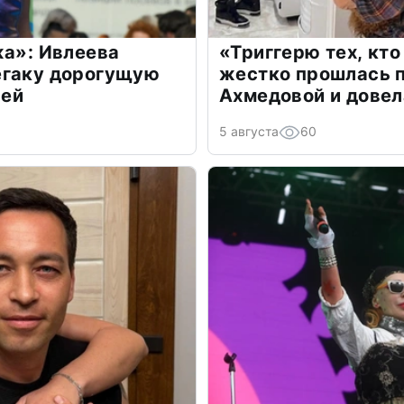
жа»: Ивлеева
«Триггерю тех, кто
егаку дорогущую
жестко прошлась п
лей
Ахмедовой и довел
5 августа
60