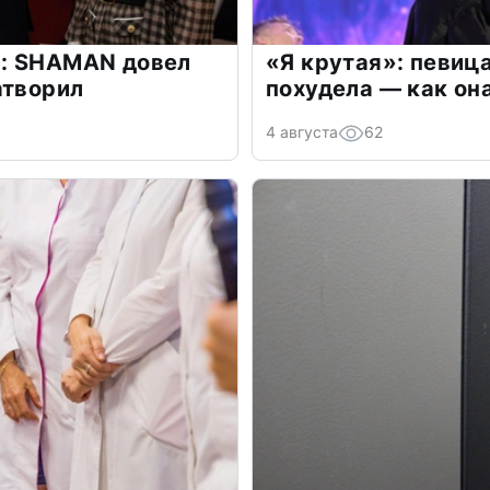
: SHAMAN довел
«Я крутая»: певиц
атворил
похудела — как он
4 августа
62