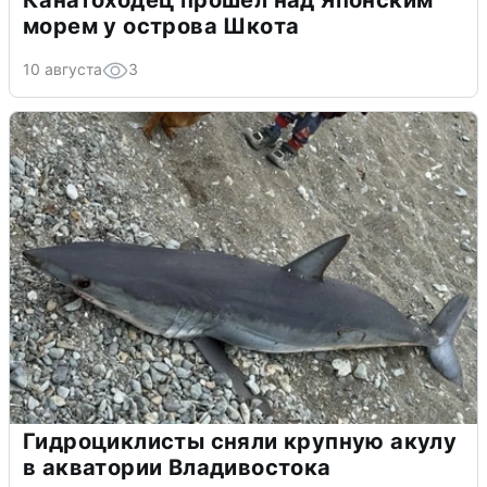
Канатоходец прошёл над Японским
морем у острова Шкота
10 августа
3
Гидроциклисты сняли крупную акулу
в акватории Владивостока