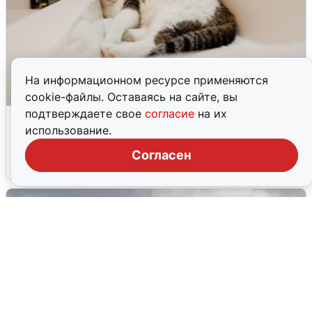
На информационном ресурсе применяются
cookie-файлы. Оставаясь на сайте, вы
подтверждаете свое
согласие
на их
Екатеринбуржцам объяснили, когда
использование.
вернут воду
Согласен
8 августа
0