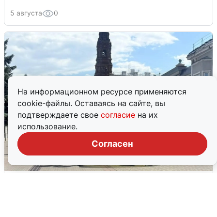
5 августа
0
На информационном ресурсе применяются
cookie-файлы. Оставаясь на сайте, вы
подтверждаете свое
согласие
на их
использование.
Согласен
У соседей пожар и сбои: что было при
режиме БПЛА в Прикамье
5 августа
0