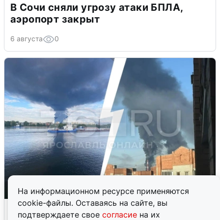
В Сочи сняли угрозу атаки БПЛА,
аэропорт закрыт
6 августа
0
На информационном ресурсе применяются
cookie-файлы. Оставаясь на сайте, вы
Ночная атака БПЛА на Ярославль:
подтверждаете свое
согласие
на их
попадания и последствия