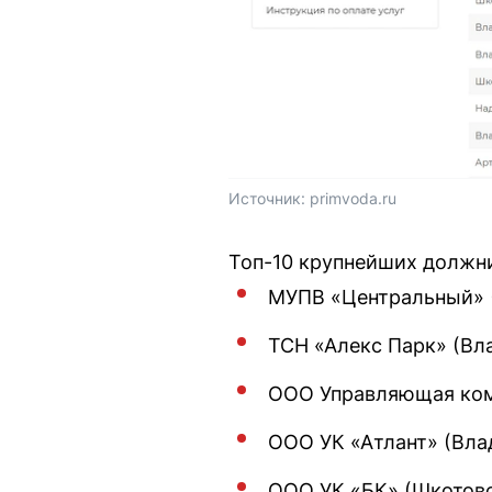
Источник: 
primvoda.ru
Топ-10 крупнейших должн
МУПВ «Центральный» (
ТСН «Алекс Парк» (Вла
ООО Управляющая комп
ООО УК «Атлант» (Влад
ООО УК «БК» (Шкотовск