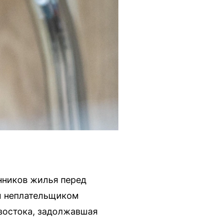
нников жилья перед
м неплательщиком
востока, задолжавшая