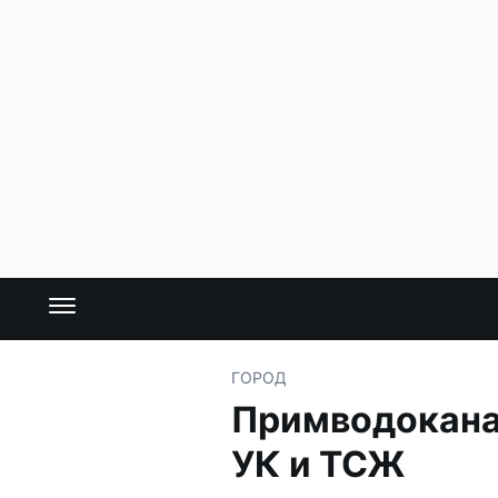
ГОРОД
Примводокана
УК и ТСЖ