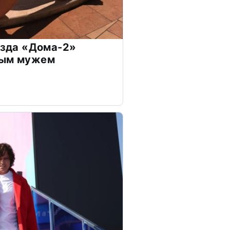
везда «Дома-2»
дым мужем