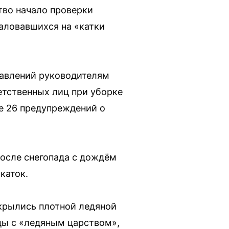
тво начало проверки
аловавшихся на «катки
тавлений руководителям
етственных лиц при уборке
е 26 предупреждений о
после снегопада с дождём
каток.
крылись плотной ледяной
цы с «ледяным царством»,