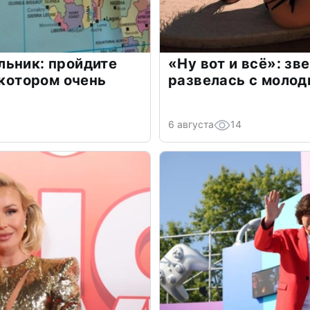
льник: пройдите
«Ну вот и всё»: з
 котором очень
развелась с моло
6 августа
14