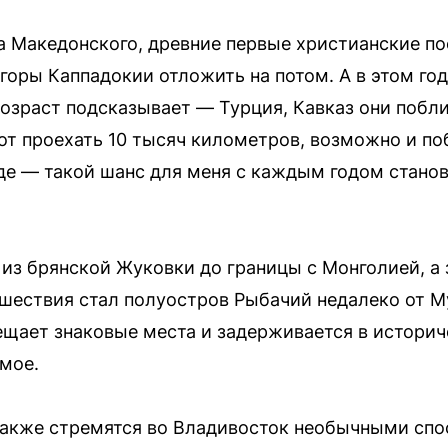
 Македонского, древние первые христианские по
горы Каппадокии отложить на потом. А в этом год
озраст подсказывает — Турция, Кавказ они побл
от проехать 10 тысяч километров, возможно и по
еде — такой шанс для меня с каждым годом стан
 из брянской Жуковки до границы с Монголией, а
ешествия стал полуостров Рыбачий недалеко от М
щает знаковые места и задерживается в историчес
амое.
также стремятся во Владивосток необычными спо