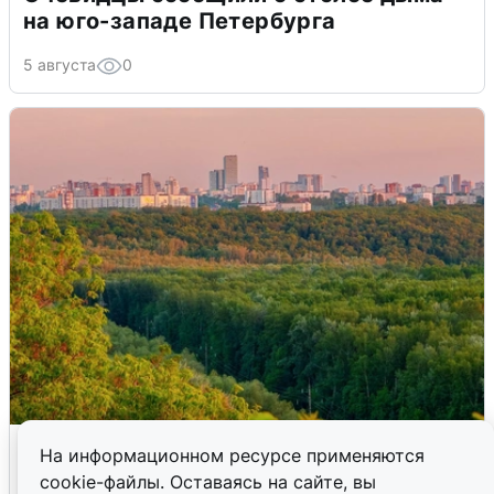
на юго-западе Петербурга
5 августа
0
Атака БПЛА на Уфу: горожане шутят
На информационном ресурсе применяются
cookie-файлы. Оставаясь на сайте, вы
5 августа
0