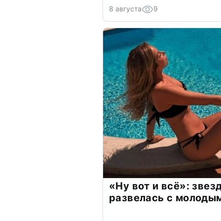
8 августа
9
«Ну вот и всё»: зве
развелась с молоды