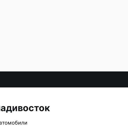
ладивосток
автомобили