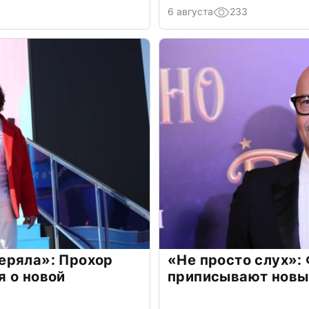
6 августа
233
еряла»: Прохор
«Не просто слух»:
 о новой
приписывают новы