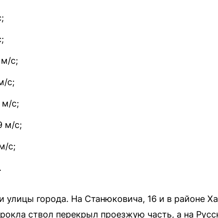
;
;
м/с;
м/с;
 м/с;
 м/с;
м/с;
.
и улицы города. На Станюковича, 16 и в районе Х
рокла ствол перекрыл проезжую часть, а на Русс