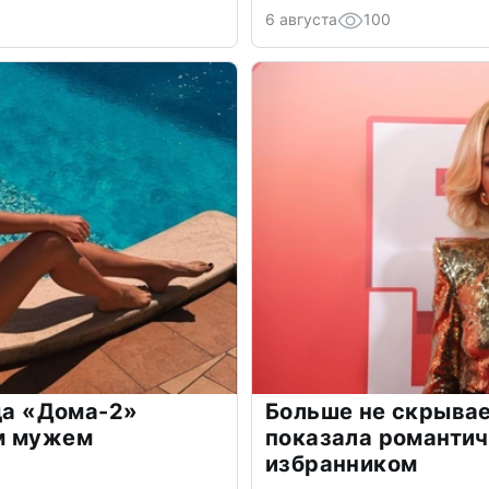
6 августа
100
зда «Дома-2»
Больше не скрывае
м мужем
показала романти
избранником