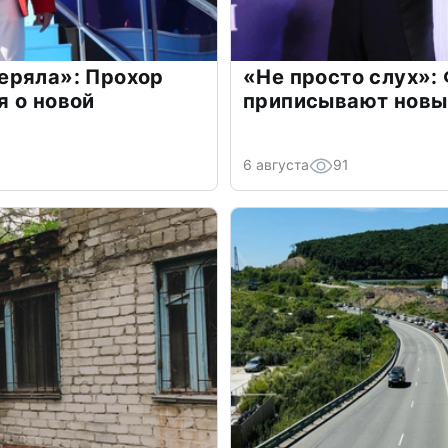
еряла»: Прохор
«Не просто слух»:
 о новой
приписывают новы
6 августа
91