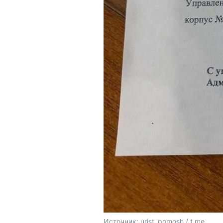
Источник: 
urist_pomosh / t.me