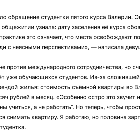
ло обращение студентки пятого курса Валерии. Он
 общежитии узнала: дату заселения её курса обо
практике это означает, что места освобождают п
ди с неясными перспективами», — написала деву
 не против международного сотрудничества, но с
чёт уже обучающихся студентов. Из-за сложившей
арендой жилья: стоимость съёмной квартиры во Вл
сяч рублей в месяц. «Особенно остро это звучит 
ы учиться, а не работать“. Но теперь, чтобы прос
я снимать квартиру. Я работаю, но половина зар
тудентка.