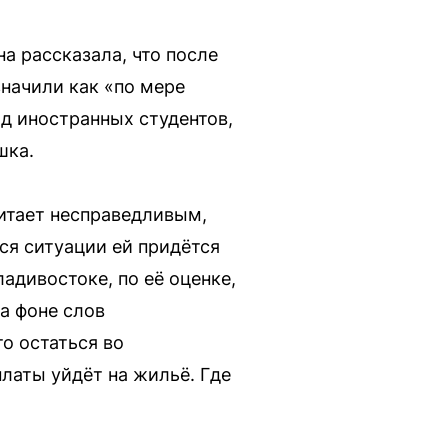
а рассказала, что после
значили как «по мере
од иностранных студентов,
шка.
читает несправедливым,
ся ситуации ей придётся
адивостоке, по её оценке,
на фоне слов
то остаться во
платы уйдёт на жильё. Где