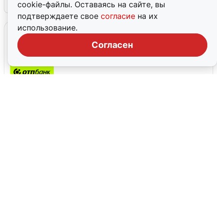
7 августа
1
cookie-файлы. Оставаясь на сайте, вы
подтверждаете свое
согласие
на их
использование.
Промокоды
Согласен
Платежный стикер ОТП Премиум
Скидка 50% на второй товар в чеке на
Топикрем
До 31 августа, 2026
Товары месяца
До 31 декабря, 2026
Скидка 10% на весь заказ от 2500р
До 31 декабря, 2026