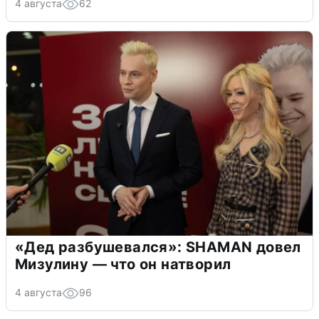
4 августа
62
«Дед разбушевался»: SHAMAN довел
Мизулину — что он натворил
4 августа
96