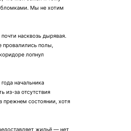
 обломками. Мы не хотим
 почти насквозь дырявая.
е провалились полы,
 коридоре лопнул
 года начальника
ь из-за отсутствия
в прежнем состоянии, хотя
предоставляет жильё — нет