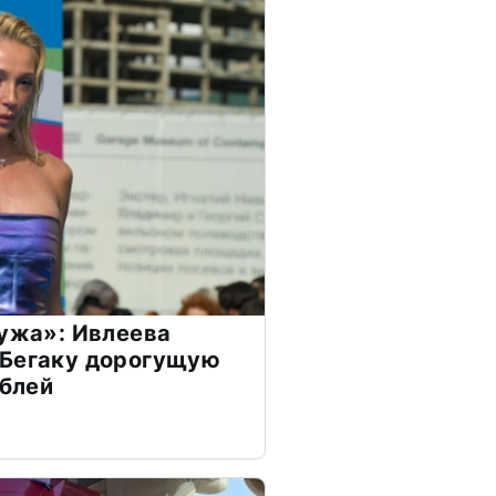
мужа»: Ивлеева
 Бегаку дорогущую
ублей