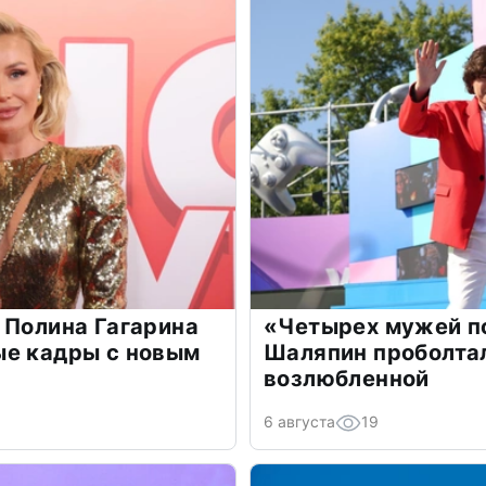
 Полина Гагарина
«Четырех мужей п
ые кадры с новым
Шаляпин проболтал
возлюбленной
6 августа
19