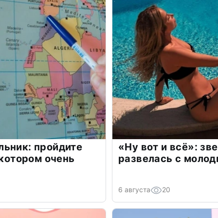
льник: пройдите
«Ну вот и всё»: з
 котором очень
развелась с моло
6 августа
20