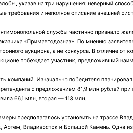
лобы, указав на три нарушения: неверный спосо
ые требования и неполное описание внешней сис
антимонопольной службы частично признало жа
аказчика «Примавтодозназ». По мнению заявител
ронного аукциона, а не конкурса. В отличие от к
 аукционе побеждает участник, предложивший наи
ять компаний. Изначально победителя планировал
ретендента с предложением 81,9 млн рублей при 
вила 66,1 млн, вторая — 113 млн.
амеры предполагалось установить на трассе Влад
к, Артем, Владивосток и Большой Камень. Одна 