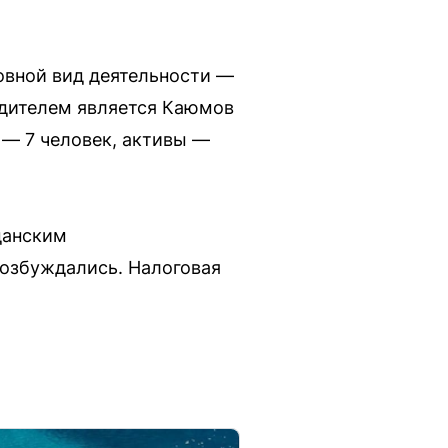
новной вид деятельности —
едителем является Каюмов
 — 7 человек, активы —
данским
возбуждались. Налоговая