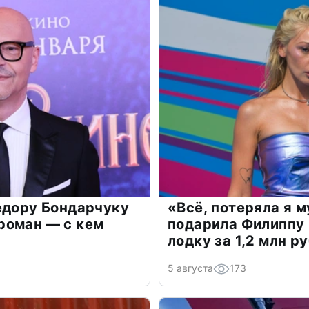
едору Бондарчуку
«Всё, потеряла я 
роман — с кем
подарила Филиппу
лодку за 1,2 млн р
5 августа
173