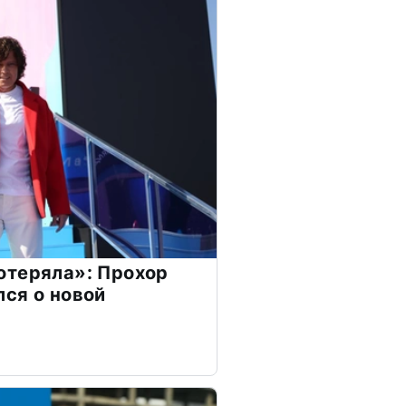
отеряла»: Прохор
ся о новой