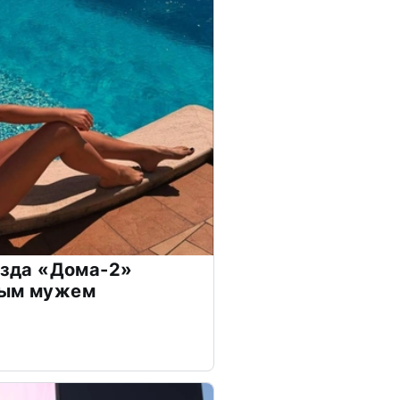
везда «Дома-2»
дым мужем