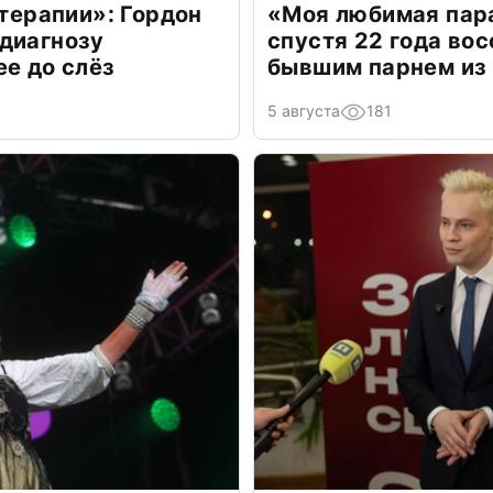
 терапии»: Гордон
«Моя любимая пара
диагнозу
спустя 22 года во
ее до слёз
бывшим парнем из
5 августа
181