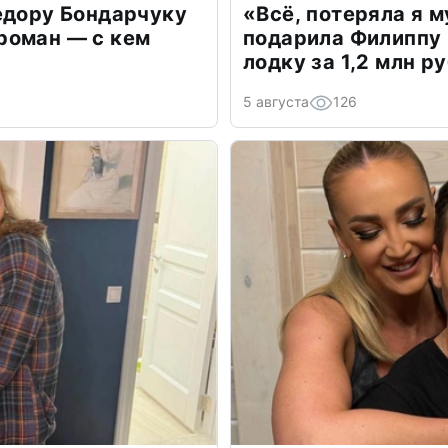
едору Бондарчуку
«Всё, потеряла я 
роман — с кем
подарила Филиппу
лодку за 1,2 млн р
5 августа
126