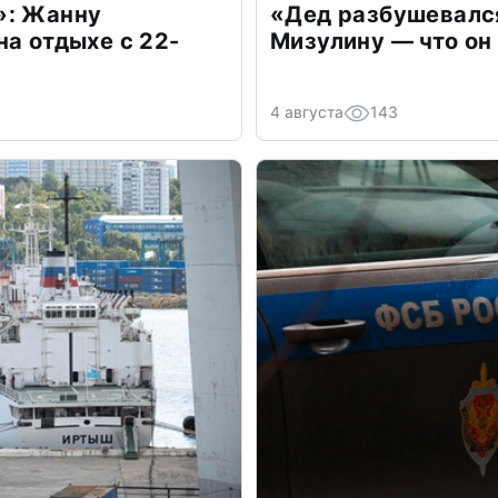
»: Жанну
«Дед разбушевалс
на отдыхе с 22-
Мизулину — что он
4 августа
143