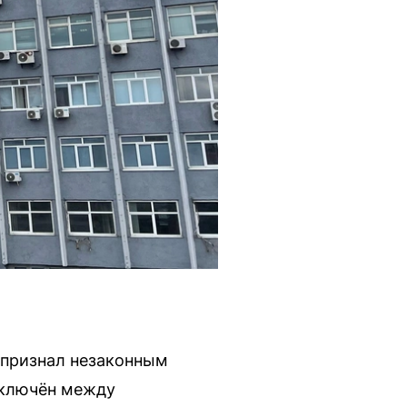
 признал незаконным
заключён между