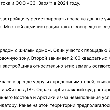
ока и ООО «СЗ „Заря“» в 2024 году.
 застройщику регистрировать права на данные уча
ы. Местной администрации также воспрещено выд
рядом с жилым домом. Один участок площадью 
овочную зону. Второй занимает 2100 квадратных 
ы застройщика относительно этих земель остают
илась в аренде у других предпринимателей, связ
 и «Фитнес ДВ». Однако арбитражный суд расторг
ьнего Востока и Арктики из-за невыполнения усло
датору. Ранее на этой территории предполагалос