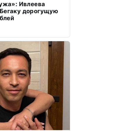
мужа»: Ивлеева
 Бегаку дорогущую
ублей