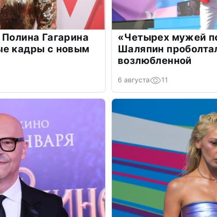
 Полина Гагарина
«Четырех мужей п
ые кадры с новым
Шаляпин проболтал
возлюбленной
6 августа
11