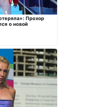
отеряла»: Прохор
ся о новой