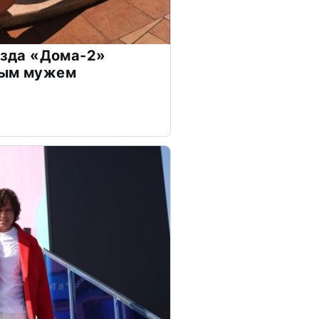
везда «Дома-2»
дым мужем