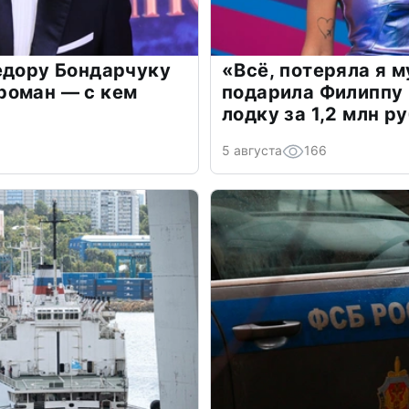
едору Бондарчуку
«Всё, потеряла я 
роман — с кем
подарила Филиппу
лодку за 1,2 млн р
5 августа
166