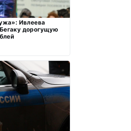
мужа»: Ивлеева
 Бегаку дорогущую
ублей