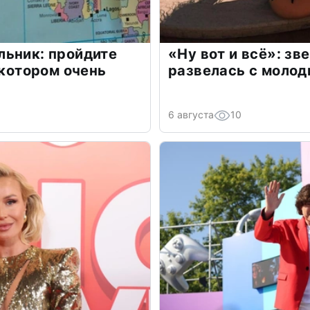
льник: пройдите
«Ну вот и всё»: з
 котором очень
развелась с моло
6 августа
10