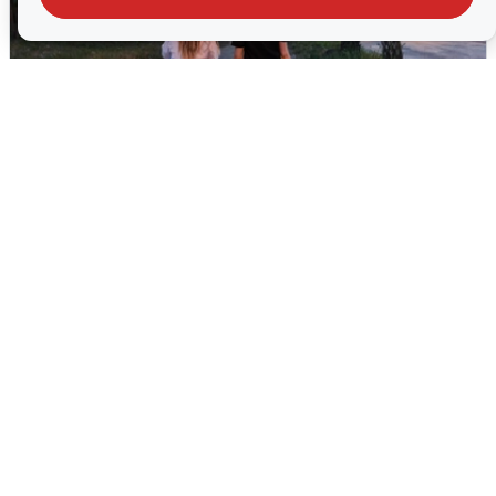
Опубликована карта отключений
воды в Воронеже
6 августа
0