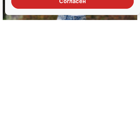
Согласен
Волгоградцы остались без
мобильного интернета
6 августа
0