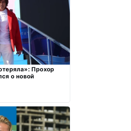
отеряла»: Прохор
ся о новой