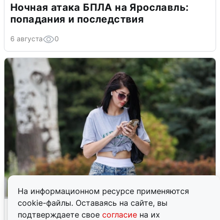
Ночная атака БПЛА на Ярославль:
попадания и последствия
6 августа
0
На информационном ресурсе применяются
cookie-файлы. Оставаясь на сайте, вы
Волгоградцы остались без
подтверждаете свое
согласие
на их
мобильного интернета