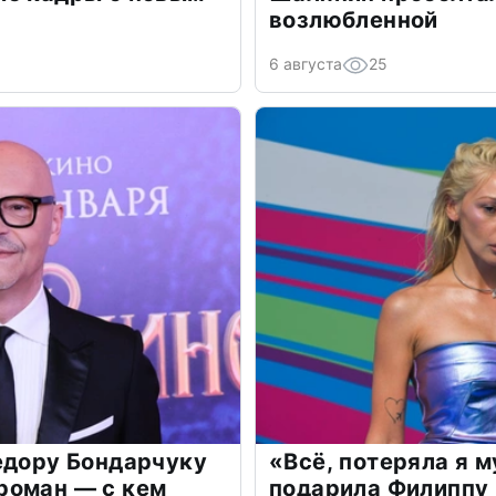
возлюбленной
6 августа
25
едору Бондарчуку
«Всё, потеряла я 
роман — с кем
подарила Филиппу