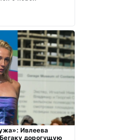
мужа»: Ивлеева
 Бегаку дорогущую