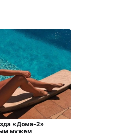
везда «Дома-2»
дым мужем