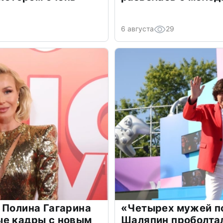
6 августа
29
 Полина Гагарина
«Четырех мужей п
ые кадры с новым
Шаляпин проболтал