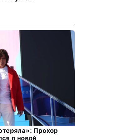
отеряла»: Прохор
ся о новой