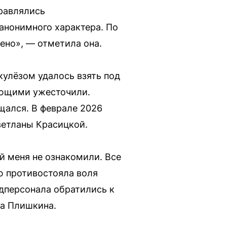
правлялись
анонимного характера. По
ено», — отметила она.
кулёзом удалось взять под
ающими ужесточили.
щался. В феврале 2026
ветланы Красицкой.
й меня не ознакомили. Все
ю противостояла воля
едперсонала обратились к
ла Плишкина.