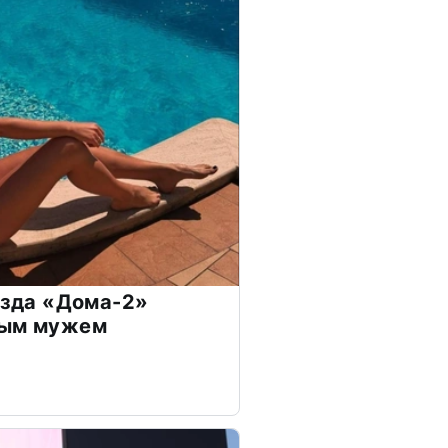
везда «Дома-2»
дым мужем