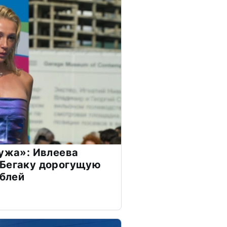
мужа»: Ивлеева
 Бегаку дорогущую
ублей