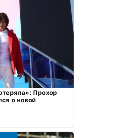
отеряла»: Прохор
ся о новой