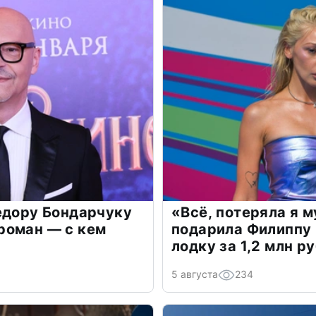
едору Бондарчуку
«Всё, потеряла я 
роман — с кем
подарила Филиппу
лодку за 1,2 млн р
5 августа
234