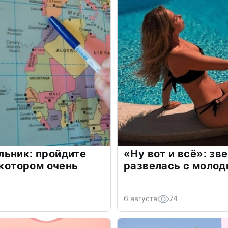
льник: пройдите
«Ну вот и всё»: з
 котором очень
развелась с моло
6 августа
74