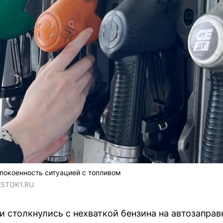
окоенность ситуацией с топливом
OSTOK1.RU
 столкнулись с нехваткой бензина на автозаправ