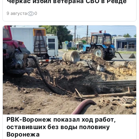
Черкас избил ветерана СВО в Ревде
9 августа
0
РВК-Воронеж показал ход работ,
оставивших без воды половину
Воронежа