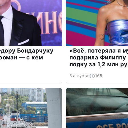
едору Бондарчуку
«Всё, потеряла я 
роман — с кем
подарила Филиппу
лодку за 1,2 млн р
5 августа
165