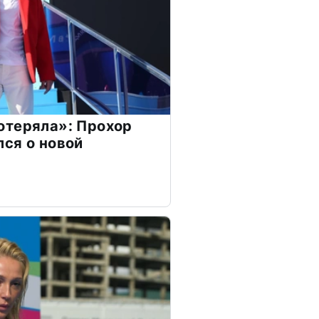
отеряла»: Прохор
ся о новой