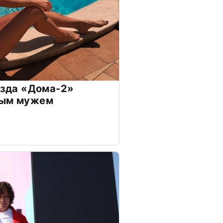
везда «Дома-2»
дым мужем