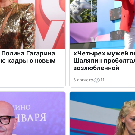
 Полина Гагарина
«Четырех мужей п
ые кадры с новым
Шаляпин проболтал
возлюбленной
6 августа
11