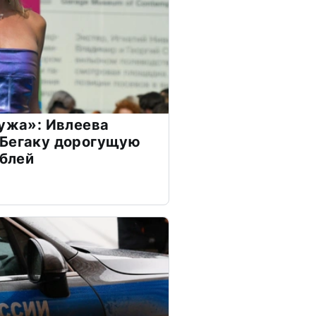
мужа»: Ивлеева
 Бегаку дорогущую
ублей