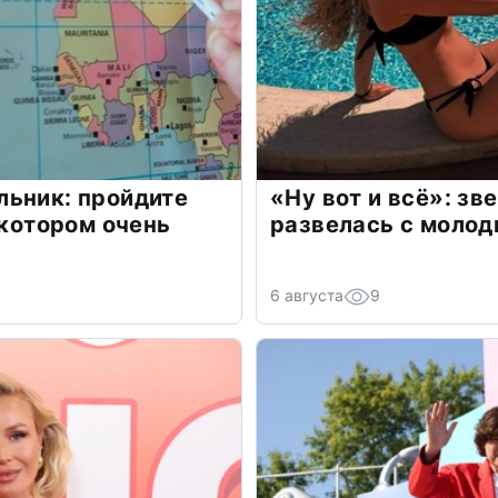
льник: пройдите
«Ну вот и всё»: з
 котором очень
развелась с моло
6 августа
9