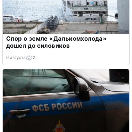
Спор о земле «Далькомхолода»
дошел до силовиков
6 августа
2