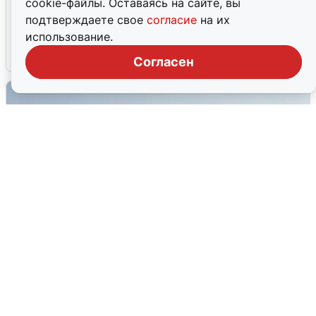
cookie-файлы. Оставаясь на сайте, вы
Волгоградцы остались без
подтверждаете свое
согласие
на их
мобильного интернета
использование.
6 августа
0
Согласен
Сирены в Сочи: новая угроза БПЛА