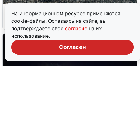
Сирены в Сочи: новая угроза БПЛА
На информационном ресурсе применяются
cookie-файлы. Оставаясь на сайте, вы
6 августа
0
подтверждаете свое
согласие
на их
использование.
Согласен
Взрывы в Воронеже после сигнала
тревоги