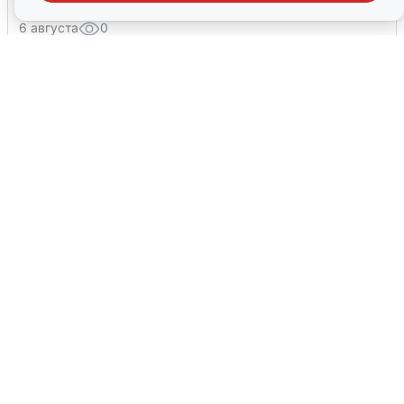
6 августа
0
Ночная атака БПЛА на Ярославль:
попадания и последствия
6 августа
0