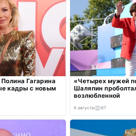
 Полина Гагарина
«Четырех мужей п
ые кадры с новым
Шаляпин проболтал
возлюбленной
6 августа
67