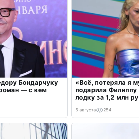
едору Бондарчуку
«Всё, потеряла я 
роман — с кем
подарила Филиппу
лодку за 1,2 млн р
5 августа
254