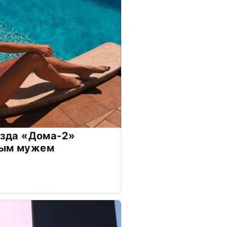
везда «Дома-2»
дым мужем