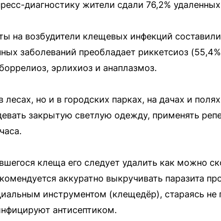
пресс-диагностику жители сдали 76,2% удаленных
ты на возбудители клещевых инфекций составили
ных заболеваний преобладает риккетсиоз (55,4
 боррелиоз, эрлихиоз и анаплазмоз.
 лесах, но и в городских парках, на дачах и пол
девать закрытую светлую одежду, применять реп
часа.
шегося клеща его следует удалить как можно с
комендуется аккуратно выкручивать паразита пр
циальным инструментом (клещедёр), стараясь не 
инфицируют антисептиком.