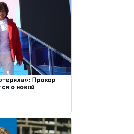
отеряла»: Прохор
ся о новой