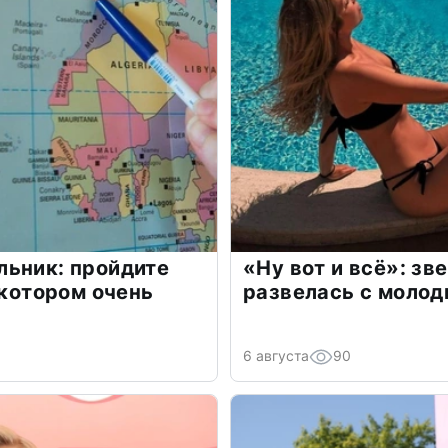
льник: пройдите
«Ну вот и всё»: з
 котором очень
развелась с моло
6 августа
90