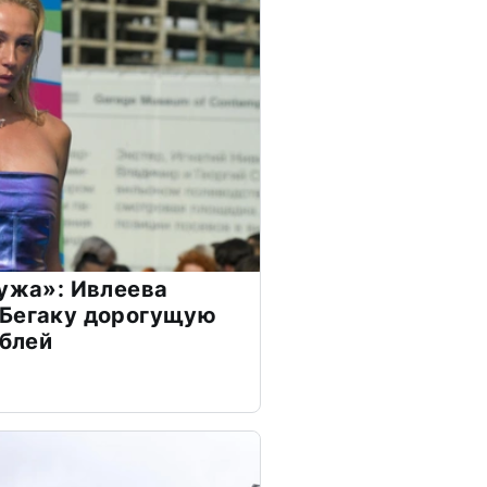
мужа»: Ивлеева
 Бегаку дорогущую
ублей