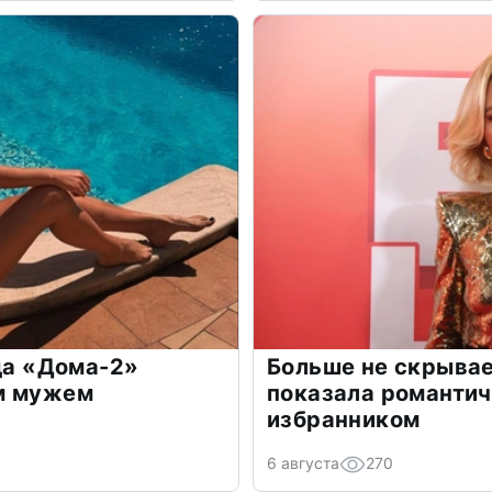
зда «Дома-2»
Больше не скрывае
м мужем
показала романти
избранником
6 августа
270