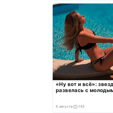
«Ну вот и всё»: зве
развелась с молоды
6 августа
145