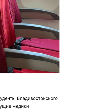
студенты Владивостокского
дущие медики