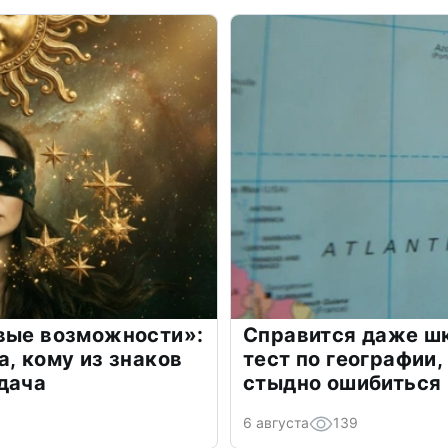
овые возможности»:
Справится даже шк
а, кому из знаков
тест по географии,
дача
стыдно ошибиться
6 августа
139