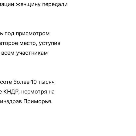
изации женщину передали
ась под присмотром
второе место, уступив
в всем участникам
соте более 10 тысяч
е КНДР, несмотря на
минздрав Приморья.