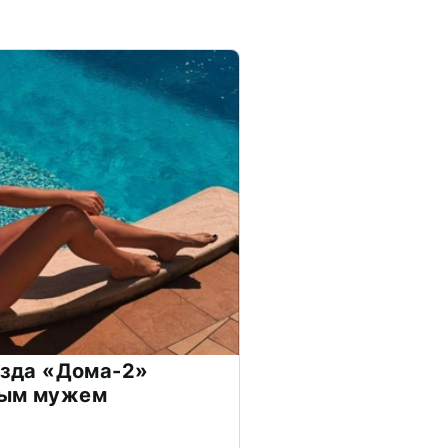
везда «Дома-2»
дым мужем