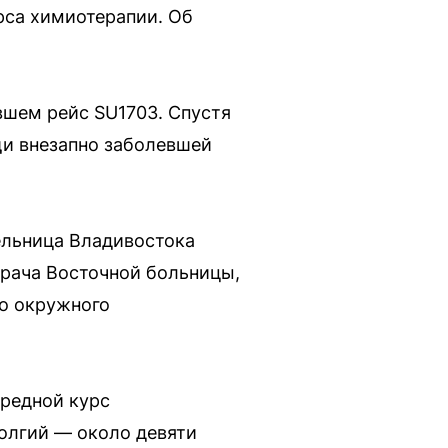
рса химиотерапии. Об
вшем рейс SU1703. Спустя
щи внезапно заболевшей
ельница Владивостока
врача Восточной больницы,
го окружного
ередной курс
долгий — около девяти