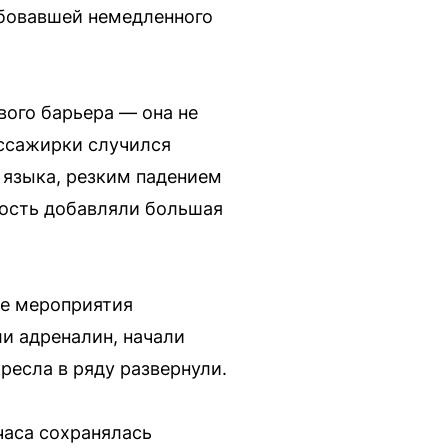
ебовавшей немедленного
вого барьера — она не
ассажирки случился
 языка, резким падением
ность добавляли большая
ые мероприятия
ли адреналин, начали
ресла в ряду развернули.
часа сохранялась