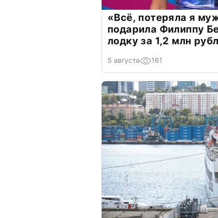
«Всё, потеряла я му
подарила Филиппу Б
лодку за 1,2 млн руб
5 августа
161