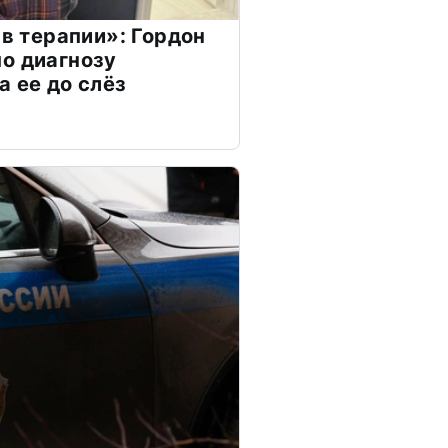
 в терапии»: Гордон
о диагнозу
а ее до слёз