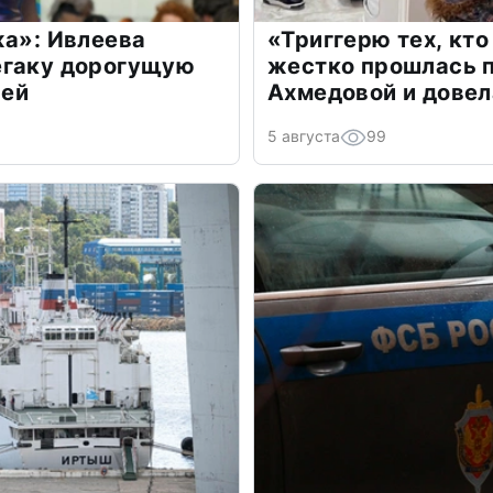
жа»: Ивлеева
«Триггерю тех, кто
егаку дорогущую
жестко прошлась п
лей
Ахмедовой и довел
5 августа
99