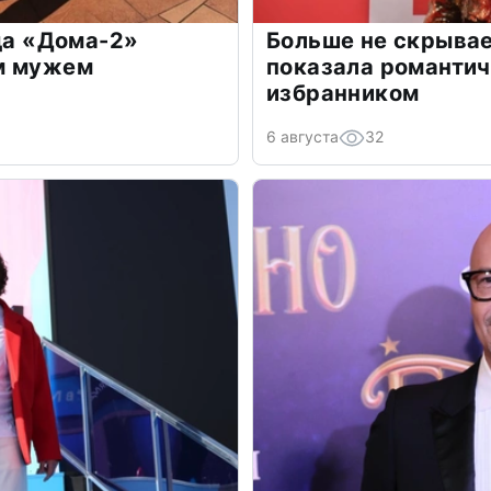
зда «Дома-2»
Больше не скрывае
м мужем
показала романти
избранником
6 августа
32