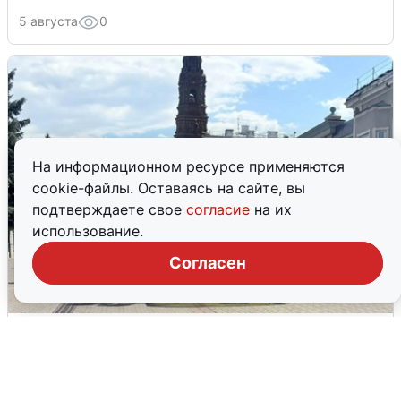
5 августа
0
На информационном ресурсе применяются
cookie-файлы. Оставаясь на сайте, вы
подтверждаете свое
согласие
на их
использование.
Согласен
У соседей пожар и сбои: что было при
режиме БПЛА в Прикамье
5 августа
0