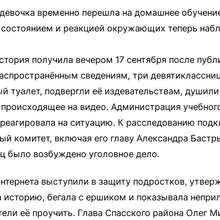
девочка временно перешла на домашнее обучение
ё состоянием и реакцией окружающих теперь наб
тория получила вечером 17 сентября после публ
аспространённым сведениям, три девятиклассни
й туалет, подвергли её издевательствам, душили 
 происходящее на видео. Администрация учебного
реагировала на ситуацию. К расследованию подк
ый комитет, включая его главу Александра Бастр
ц было возбуждено уголовное дело.
нтернета выступили в защиту подростков, утвер
историю, бегала с ершиком и показывала непри
ели её проучить. Глава Спасского района Олег М