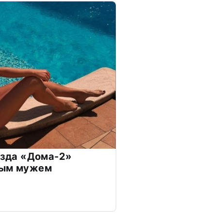
везда «Дома-2»
дым мужем