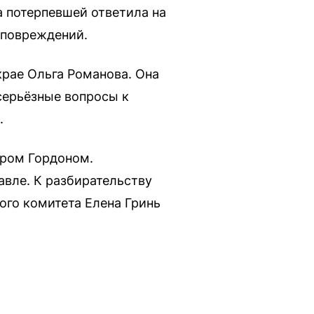
а потерпевшей ответила на
х повреждений.
рае Ольга Романова. Она
серьёзные вопросы к
.
дром Гордоном.
авле. К разбирательству
го комитета Елена Гринь