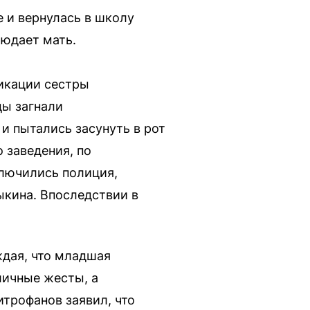
 и вернулась в школу
людает мать.
икации сестры
цы загнали
и пытались засунуть в рот
 заведения, по
лючились полиция,
ыкина. Впоследствии в
ждая, что младшая
личные жесты, а
итрофанов заявил, что