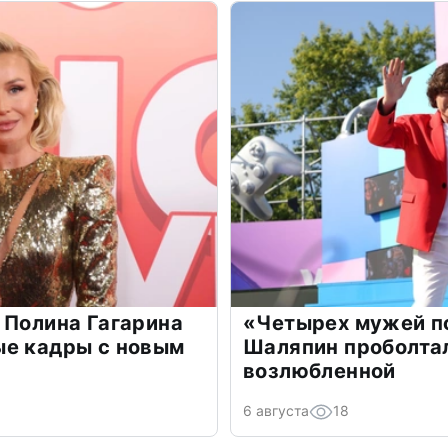
 Полина Гагарина
«Четырех мужей п
ые кадры с новым
Шаляпин проболтал
возлюбленной
6 августа
18