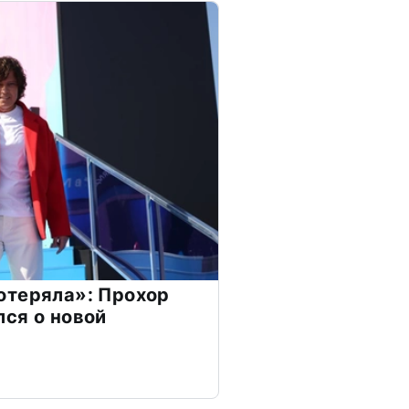
отеряла»: Прохор
ся о новой