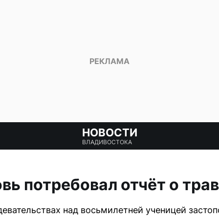
НОВОСТИ
ВЛАДИВОСТОКА
вь потребовал отчёт о тр
девательствах над восьмилетней ученицей застоп