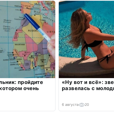
льник: пройдите
«Ну вот и всё»: з
 котором очень
развелась с моло
6 августа
20