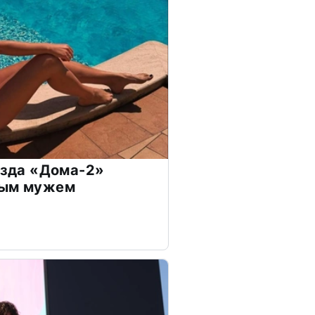
везда «Дома-2»
дым мужем