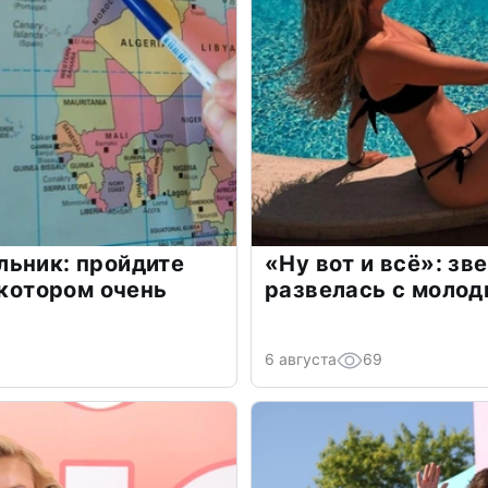
льник: пройдите
«Ну вот и всё»: з
 котором очень
развелась с моло
6 августа
69