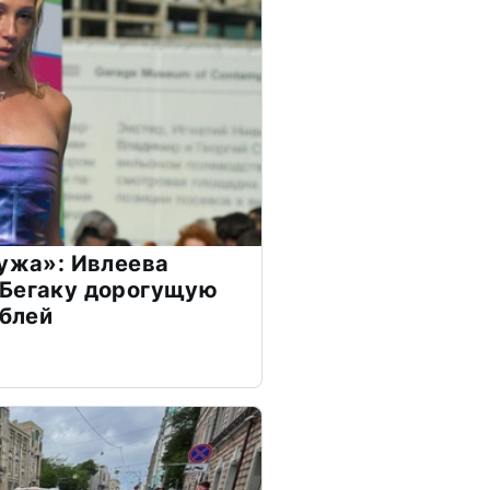
мужа»: Ивлеева
 Бегаку дорогущую
ублей