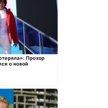
отеряла»: Прохор
ся о новой