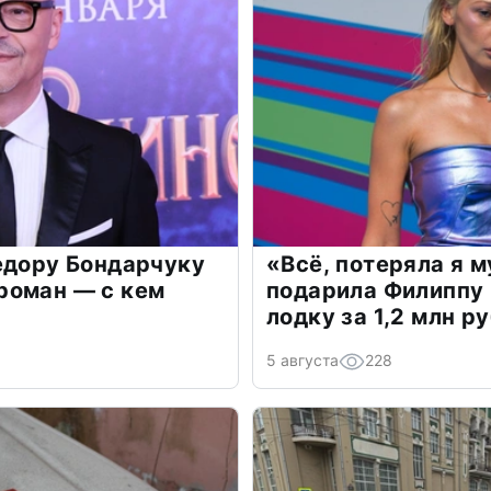
едору Бондарчуку
«Всё, потеряла я 
роман — с кем
подарила Филиппу
лодку за 1,2 млн р
5 августа
228