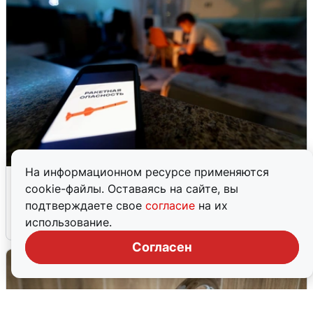
На информационном ресурсе применяются
Ночью в Самарской области завыли
cookie-файлы. Оставаясь на сайте, вы
сирены
подтверждаете свое
согласие
на их
использование.
8 августа
0
Согласен