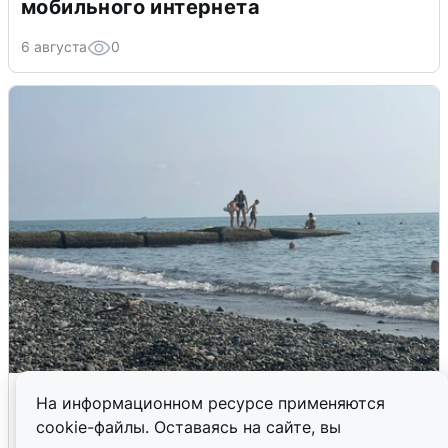
мобильного интернета
6 августа
0
Сирены в Сочи: новая угроза БПЛА
На информационном ресурсе применяются
cookie-файлы. Оставаясь на сайте, вы
6 августа
0