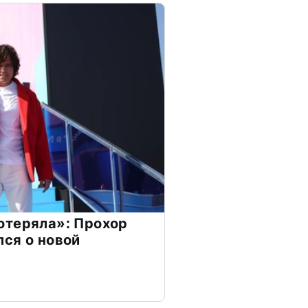
отеряла»: Прохор
ся о новой