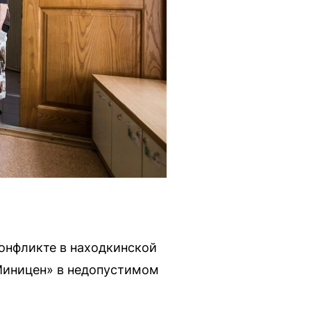
онфликте в находкинской
Миницен» в недопустимом