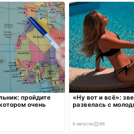
льник: пройдите
«Ну вот и всё»: з
 котором очень
развелась с моло
6 августа
96