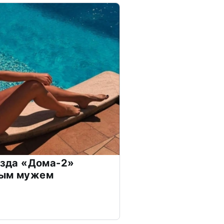
везда «Дома-2»
дым мужем