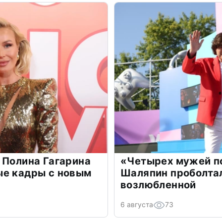
 Полина Гагарина
«Четырех мужей п
ые кадры с новым
Шаляпин проболтал
возлюбленной
6 августа
73