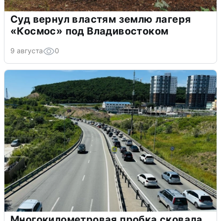
Суд вернул властям землю лагеря
«Космос» под Владивостоком
9 августа
0
Многокилометровая пробка сковала