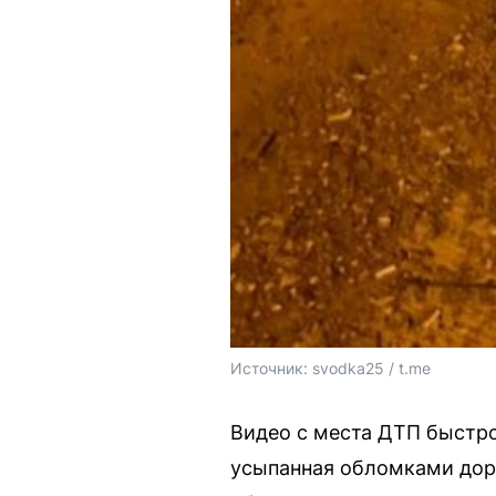
Источник: 
svodka25 / t.me 
Видео с места ДТП быстро
усыпанная обломками дор