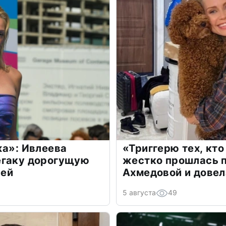
жа»: Ивлеева
«Триггерю тех, кто
егаку дорогущую
жестко прошлась п
лей
Ахмедовой и довел
5 августа
49