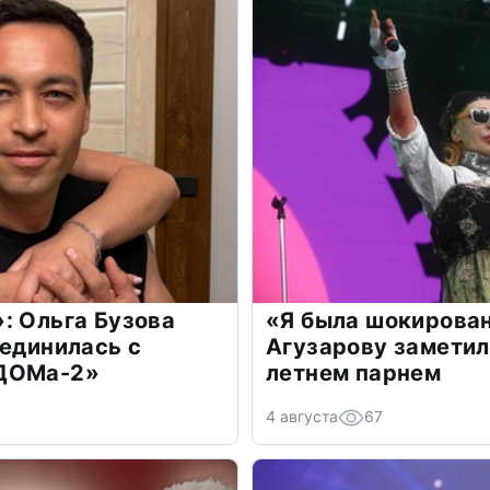
: Ольга Бузова
«Я была шокирова
оединилась с
Агузарову заметил
«ДОМа-2»
летнем парнем
4 августа
67