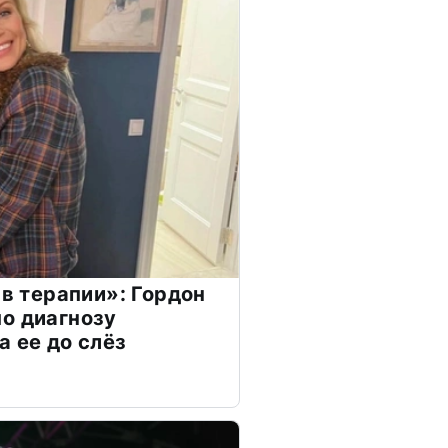
 в терапии»: Гордон
о диагнозу
а ее до слёз