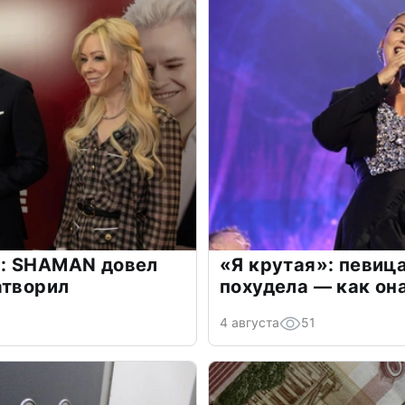
: SHAMAN довел
«Я крутая»: певиц
атворил
похудела — как он
4 августа
51