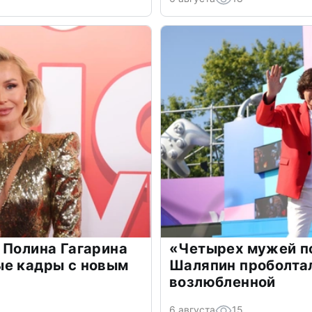
 Полина Гагарина
«Четырех мужей п
ые кадры с новым
Шаляпин проболтал
возлюбленной
6 августа
15