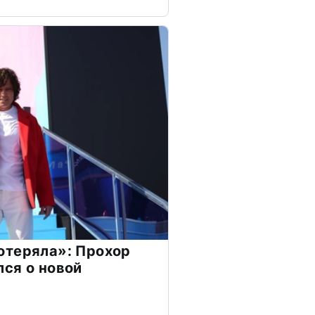
отеряла»: Прохор
ся о новой