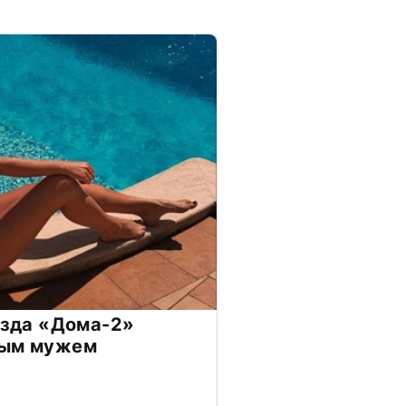
везда «Дома-2»
дым мужем