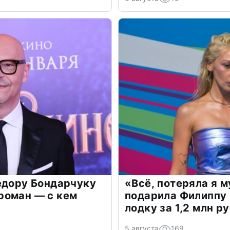
едору Бондарчуку
«Всё, потеряла я 
роман — с кем
подарила Филиппу
лодку за 1,2 млн р
5 августа
169