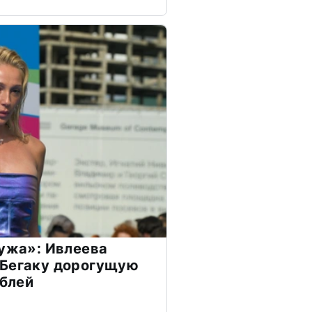
мужа»: Ивлеева
 Бегаку дорогущую
ублей