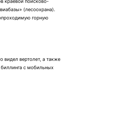
ов краевой поисково-
виабазы» (лесоохрана).
нопроходимую горную
о видел вертолет, а также
е биллинга с мобильных