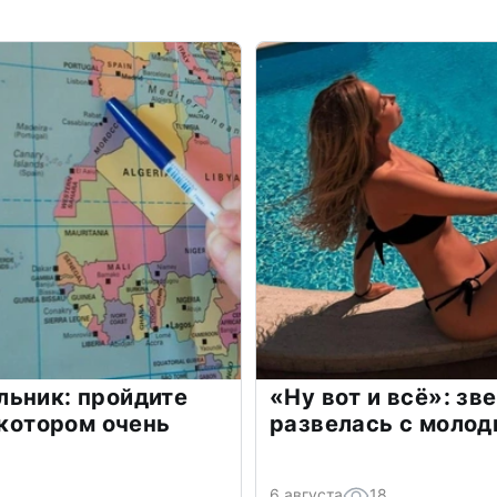
льник: пройдите
«Ну вот и всё»: з
 котором очень
развелась с моло
6 августа
18