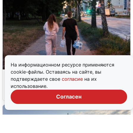
На информационном ресурсе применяются
cookie-файлы. Оставаясь на сайте, вы
Опубликована карта отключений
подтверждаете свое
согласие
на их
воды в Воронеже
использование.
6 августа
0
Согласен