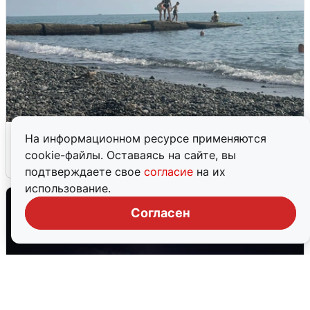
Сирены в Сочи: новая угроза БПЛА
На информационном ресурсе применяются
cookie-файлы. Оставаясь на сайте, вы
6 августа
0
подтверждаете свое
согласие
на их
использование.
Согласен