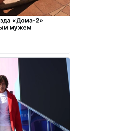
везда «Дома-2»
дым мужем