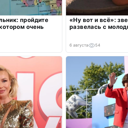
льник: пройдите
«Ну вот и всё»: з
 котором очень
развелась с моло
6 августа
54